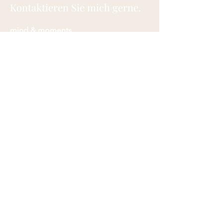
Kontaktieren Sie mich gerne.
mind & moments
Josefine Wilberg
Goethestr.18
16341 Panketal
E-Mail:
info@mindandmoments.de
Tel:
+49 (0) 176 6700 6587
Datenschutz
Impressum
AGB Online
AGB Präsenz
©
2025-2026
Josefine Wilberg.